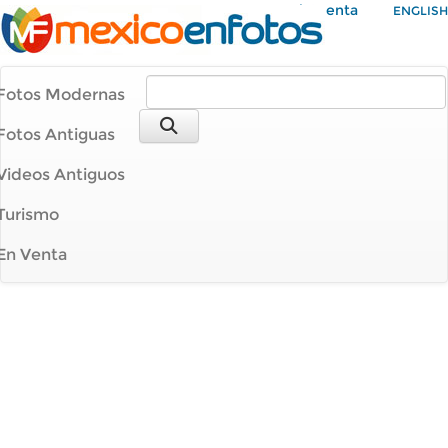
Mi Cuenta
ENGLISH
Fotos Modernas
Fotos Antiguas
Videos Antiguos
Turismo
En Venta