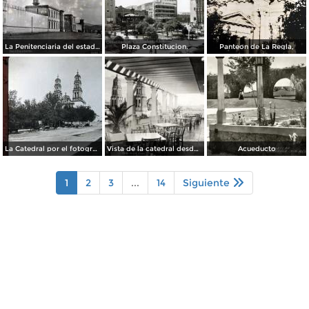
La Penitenciaria del estado.
Plaza Constitucion.
Panteon de La Regla,
La Catedral por el fotografo William H. Rau..
Vista de la catedral desde el Hotel Palacio Hilton
Acueducto
1
2
3
...
14
Siguiente