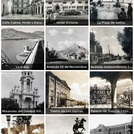
Calle Juárez, Hotel y Escuela Oficial No. 136
Hotel Victoria
La Plaza de gallos.
La presa.
Avenida 20 de Noviembre.
Avenida Independencia. ( Circulada el 12 de Abril de 1929 ).
Mausoleo del General Villa en el panteon de La Regla ( Circulada el 11 de Junio de 1921 ).
Teatro de Los Heroes.
Palacio de Justicia. ( Circulada el 1 deDiciembre de 1946 ).