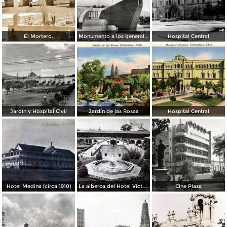
El Mortero.
Monumento a los generales de la División del Norte
Hospital Central
Jardín y Hospital Civil
Jardín de las Rosas
Hospital Central
Hotel Medina (circa 1910)
La alberca del Hotel Victoria.
Cine Plaza