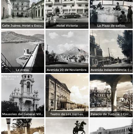
Calle Juárez, Hotel y Escuela Oficial No. 136
Hotel Victoria
La Plaza de gallos.
La presa.
Avenida 20 de Noviembre.
Avenida Independencia. ( Circulada el 12 de Abril de 1929 ).
Mausoleo del General Villa en el panteon de La Regla ( Circulada el 11 de Junio de 1921 ).
Teatro de Los Heroes.
Palacio de Justicia. ( Circulada el 1 deDiciembre de 1946 ).