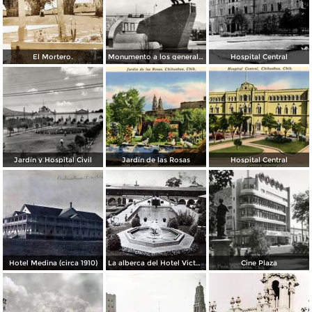
El Mortero.
Monumento a los generales de la División del Norte
Hospital Central
Jardín y Hospital Civil
Jardín de las Rosas
Hospital Central
Hotel Medina (circa 1910)
La alberca del Hotel Victoria.
Cine Plaza