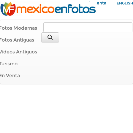
Mi Cuenta
ENGLISH
Fotos Modernas
Fotos Antiguas
Videos Antiguos
Turismo
En Venta