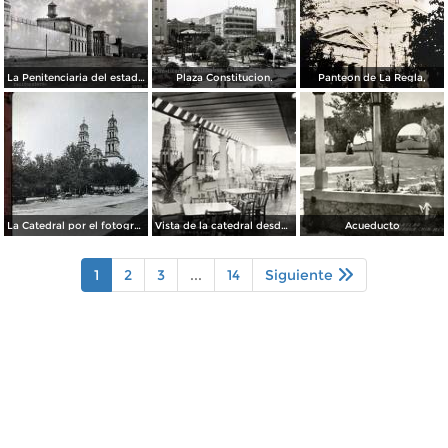
La Penitenciaria del estado.
Plaza Constitucion.
Panteon de La Regla,
La Catedral por el fotografo William H. Rau..
Vista de la catedral desde el Hotel Palacio Hilton
Acueducto
1
2
3
...
14
Siguiente