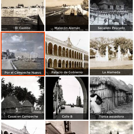
El Castillo
Malecón Alemán
Secando Pescado
Palacio de Gobierno
La Alameda
Por el Campeche Nuevo
Casas en Campeche
Calle B
Típica aguadora