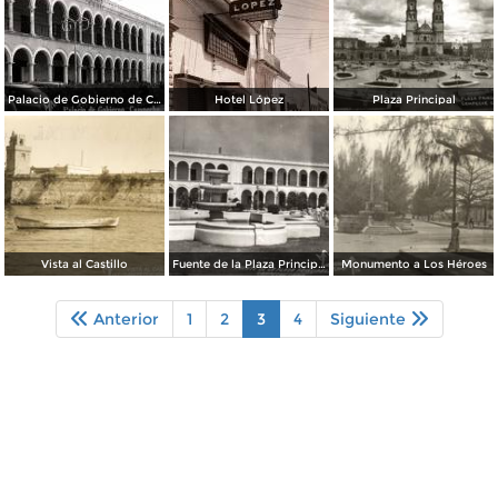
Palacio de Gobierno de Campeche
Hotel López
Plaza Principal
Vista al Castillo
Fuente de la Plaza Principal
Monumento a Los Héroes
Anterior
1
2
3
4
Siguiente