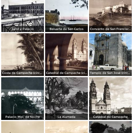
Jarin y Palacio
Baluarte de San Carlos
Convento de San Francisco de Campeche (circa 1920)
Costa de Campeche (circa 1920)
Catedral de Campeche (circa 1920)
Templo de San José (circa 1975)
Palacio Mpl. de Noche
La Alameda
Catedral de Campeche