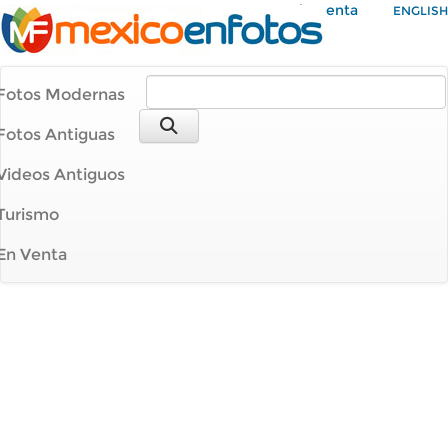
Mi Cuenta
ENGLISH
Fotos Modernas
Fotos Antiguas
Videos Antiguos
Turismo
En Venta