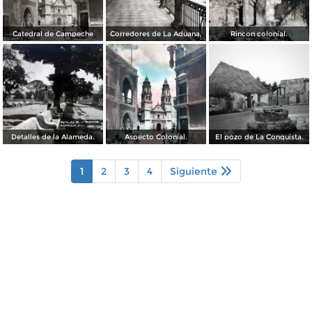
Catedral de Campeche
Corredores de La Aduana.
Rincon colonial.
Detalles de la Alameda.
Aspecto Colonial.
El pozo de La Conquista.
1
2
3
4
Siguiente