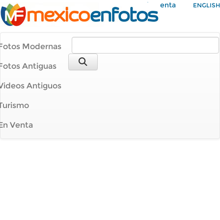
Mi Cuenta
ENGLISH
Fotos Modernas
Fotos Antiguas
Videos Antiguos
Turismo
En Venta