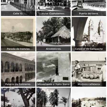
Calle 10.
Hotel Cuahutemoc.
Puerta de tierra.
Parada de tranvías
Alrededores.
Catedral de Campeche
Palacio de Gobierno.
Monumento a Justo Sierra
Motivos callejeros