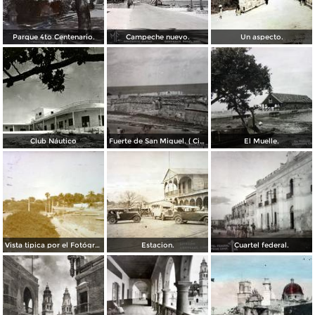
Parque 4to Centenario.
Campeche nuevo.
Un aspecto.
Club Náutico
Fuerte de San Miguel. ( Circulada el 30 de Junio de 1947 ).
El Muelle.
Vista tipica por el Fotógrafo Hugo Brehme.
Estacion.
Cuartel federal.