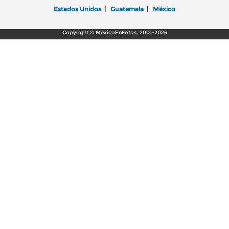
Estados Unidos
|
Guatemala
|
México
Copyright © MéxicoEnFotos, 2001-2026