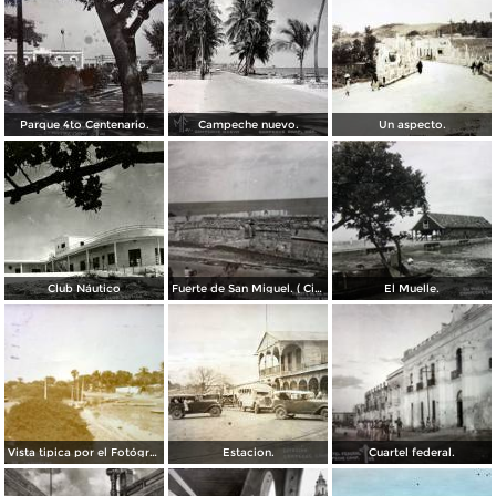
Parque 4to Centenario.
Campeche nuevo.
Un aspecto.
Club Náutico
Fuerte de San Miguel. ( Circulada el 30 de Junio de 1947 ).
El Muelle.
Vista tipica por el Fotógrafo Hugo Brehme.
Estacion.
Cuartel federal.