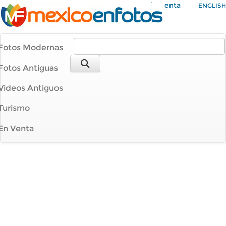
Mi Cuenta
ENGLISH
Fotos Modernas
Fotos Antiguas
Videos Antiguos
Turismo
En Venta