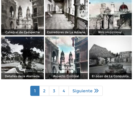
Catedral de Campeche
Corredores de La Aduana.
Rincon colonial.
Detalles de la Alameda.
Aspecto Colonial.
El pozo de La Conquista.
1
2
3
4
Siguiente