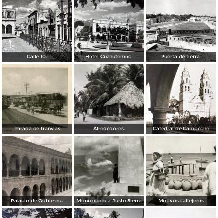
Calle 10.
Hotel Cuahutemoc.
Puerta de tierra.
Parada de tranvías
Alrededores.
Catedral de Campeche
Palacio de Gobierno.
Monumento a Justo Sierra
Motivos callejeros