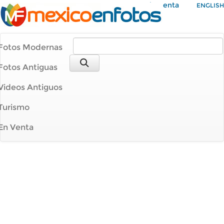
Mi Cuenta
ENGLISH
Fotos Modernas
Fotos Antiguas
Videos Antiguos
Turismo
En Venta