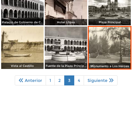
Palacio de Gobierno de Campeche
Hotel López
Plaza Principal
Vista al Castillo
Fuente de la Plaza Principal
Monumento a Los Héroes
Anterior
1
2
3
4
Siguiente