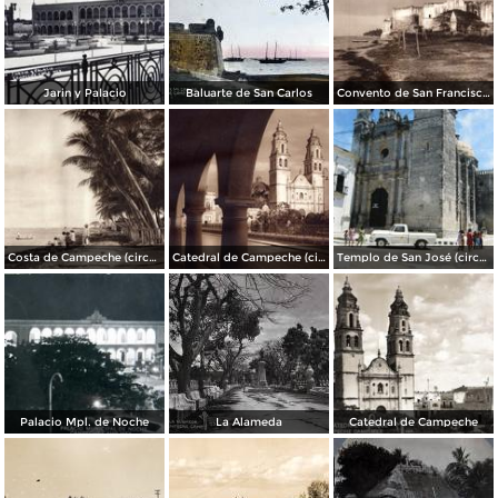
Jarin y Palacio
Baluarte de San Carlos
Convento de San Francisco de Campeche (circa 1920)
Costa de Campeche (circa 1920)
Catedral de Campeche (circa 1920)
Templo de San José (circa 1975)
Palacio Mpl. de Noche
La Alameda
Catedral de Campeche