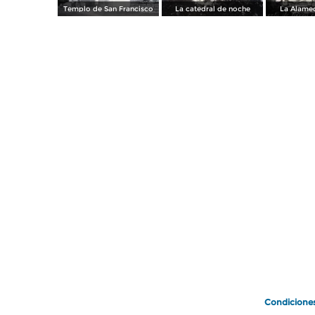
Templo de San Francisco
La catedral de noche
La Alamed
Condicione