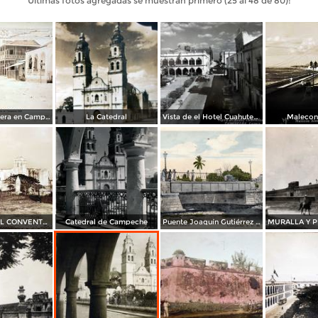
Últimas fotos agregadas se muestran primero (25 al 48 de 80):
Escena Callejera en Campeche, ( Fechada en 1908 )
La Catedral
Vista de el Hotel Cuahutemoc
Malecon
RUINAS DE EL CONVENTO DE SAN FRANCISCO Por el fotografo Hugo Brehme
Catedral de Campeche
Puente Joaquín Gutiérrez Estrada