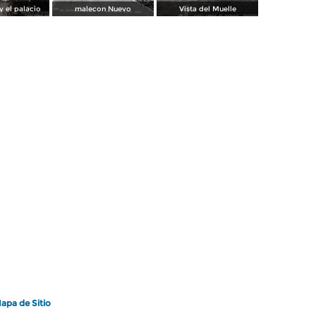
y el palacio
malecon Nuevo
Vista del Muelle
apa de Sitio