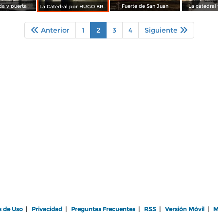
a y puerta
Fuerte de San Juan
La catedral 
La Catedral por HUGO BREHME
Anterior
1
2
3
4
Siguiente
s de Uso
|
Privacidad
|
Preguntas Frecuentes
|
RSS
|
Versión Móvil
|
M