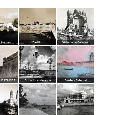
 Aleman
Castillo
Vista de La Catedral
MURALLA Y PUERTA DE TIERRA
Extractores de agua
Fuerte y Catedral