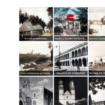
En los alrededores.
Jardin y Kiosko de San Roman
Vista campirana en Campeche
PALACIO DE GOBIERNO