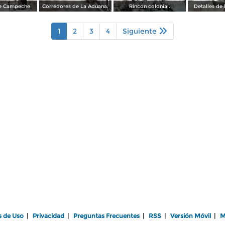
de Campeche
Corredores de La Aduana.
Rincon colonial.
Detalles de
1
2
3
4
Siguiente
s de Uso
|
Privacidad
|
Preguntas Frecuentes
|
RSS
|
Versión Móvil
|
M