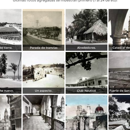
Últimas fotos agregadas se muestran primero (1 al 24 de 80):
e tierra.
Parada de tranvías
Alrededores.
Catedral d
e nuevo.
Un aspecto.
Club Náutico