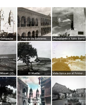
e Campeche
Palacio de Gobierno.
Monumento a Justo Sierra
Fuerte de San Miguel. ( Circulada el 30 de Junio de 1947 ).
El Muelle.
Vista tipica por el Fotógrafo Hugo Brehme.