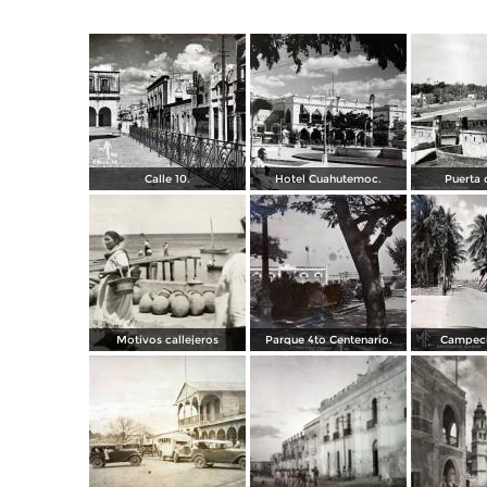
Calle 10.
Hotel Cuahutemoc.
Puerta d
Motivos callejeros
Parque 4to Centenario.
Campech