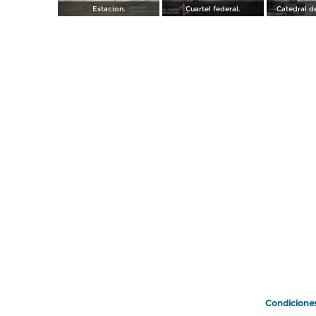
Estacion.
Cuartel federal.
Catedral 
Condicione