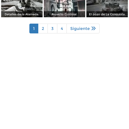
Detalles de la Alameda.
Aspecto Colonial.
El pozo de La Conquista.
1
2
3
4
Siguiente