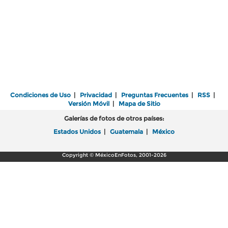
Condiciones de Uso
|
Privacidad
|
Preguntas Frecuentes
|
RSS
|
Versión Móvil
|
Mapa de Sitio
Galerías de fotos de otros países:
Estados Unidos
|
Guatemala
|
México
Copyright © MéxicoEnFotos, 2001-2026