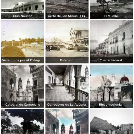
Club Náutico
Fuerte de San Miguel. ( Circulada el 30 de Junio de 1947 ).
El Muelle.
Vista tipica por el Fotógrafo Hugo Brehme.
Estacion.
Cuartel federal.
Catedral de Campeche
Corredores de La Aduana.
Rincon colonial.