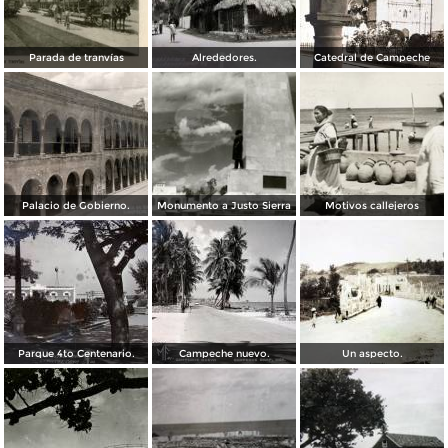
Parada de tranvías
Alrededores.
Catedral de Campeche
Palacio de Gobierno.
Monumento a Justo Sierra
Motivos callejeros
Parque 4to Centenario.
Campeche nuevo.
Un aspecto.