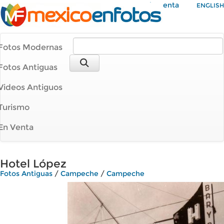
Mi Cuenta
ENGLISH
Fotos Modernas
Fotos Antiguas
Videos Antiguos
Turismo
En Venta
Hotel López
Fotos Antiguas
/
Campeche
/
Campeche