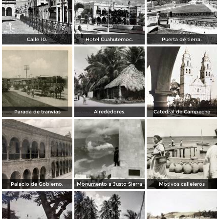
Calle 10.
Hotel Cuahutemoc.
Puerta de tierra.
Parada de tranvías
Alrededores.
Catedral de Campeche
Palacio de Gobierno.
Monumento a Justo Sierra
Motivos callejeros