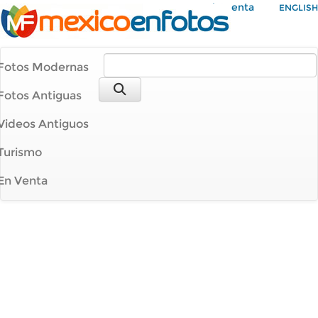
Mi Cuenta
ENGLISH
Fotos Modernas
Fotos Antiguas
Videos Antiguos
Turismo
En Venta