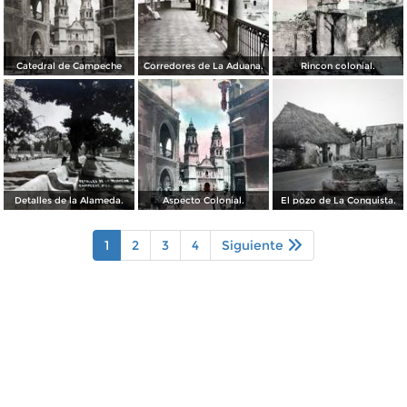
Catedral de Campeche
Corredores de La Aduana.
Rincon colonial.
Detalles de la Alameda.
Aspecto Colonial.
El pozo de La Conquista.
1
2
3
4
Siguiente