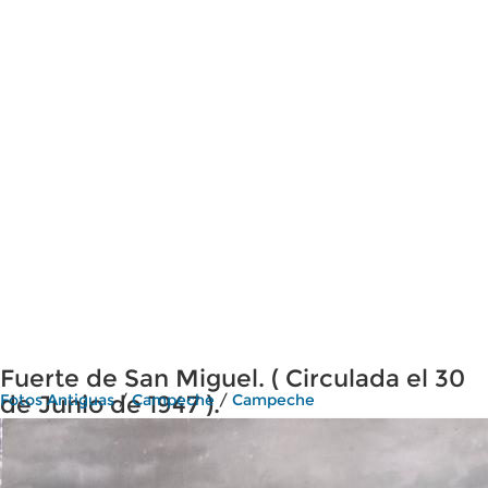
Fuerte de San Miguel. ( Circulada el 30
de Junio de 1947 ).
Fotos Antiguas
/
Campeche
/
Campeche