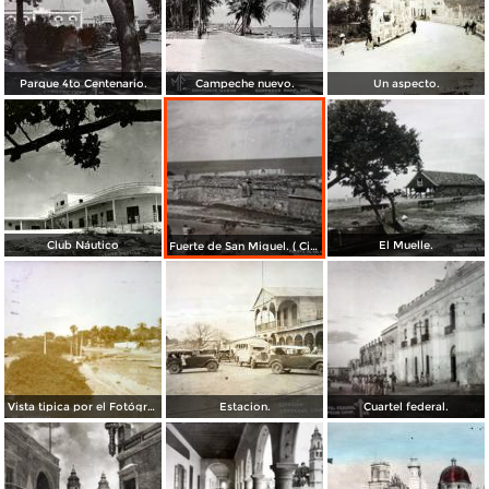
Parque 4to Centenario.
Campeche nuevo.
Un aspecto.
Club Náutico
El Muelle.
Fuerte de San Miguel. ( Circulada el 30 de Junio de 1947 ).
Vista tipica por el Fotógrafo Hugo Brehme.
Estacion.
Cuartel federal.