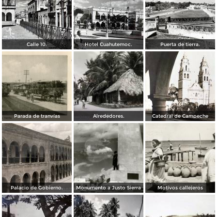
Calle 10.
Hotel Cuahutemoc.
Puerta de tierra.
Parada de tranvías
Alrededores.
Catedral de Campeche
Palacio de Gobierno.
Monumento a Justo Sierra
Motivos callejeros