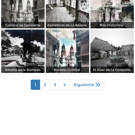
Catedral de Campeche
Corredores de La Aduana.
Rincon colonial.
Detalles de la Alameda.
Aspecto Colonial.
El pozo de La Conquista.
1
2
3
4
Siguiente