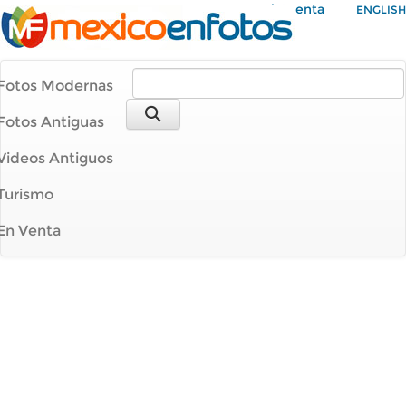
Mi Cuenta
ENGLISH
Fotos Modernas
Fotos Antiguas
Videos Antiguos
Turismo
En Venta