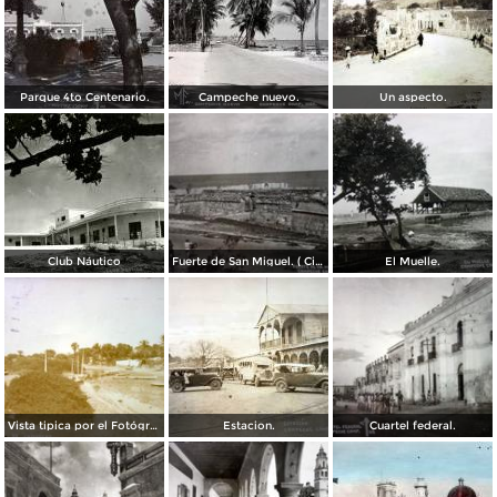
Parque 4to Centenario.
Campeche nuevo.
Un aspecto.
Club Náutico
Fuerte de San Miguel. ( Circulada el 30 de Junio de 1947 ).
El Muelle.
Vista tipica por el Fotógrafo Hugo Brehme.
Estacion.
Cuartel federal.