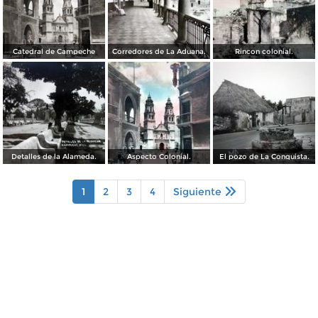
Catedral de Campeche
Corredores de La Aduana.
Rincon colonial.
Detalles de la Alameda.
Aspecto Colonial.
El pozo de La Conquista.
1
2
3
4
Siguiente