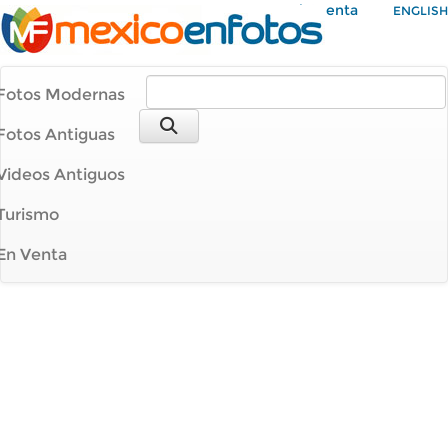
Mi Cuenta
ENGLISH
Fotos Modernas
Fotos Antiguas
Videos Antiguos
Turismo
En Venta