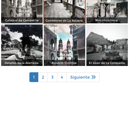
Catedral de Campeche
Rincon colonial.
Corredores de La Aduana.
Detalles de la Alameda.
Aspecto Colonial.
El pozo de La Conquista.
1
2
3
4
Siguiente