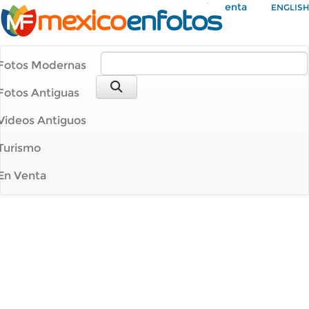
Mi Cuenta
ENGLISH
Fotos Modernas
Fotos Antiguas
Videos Antiguos
Turismo
En Venta