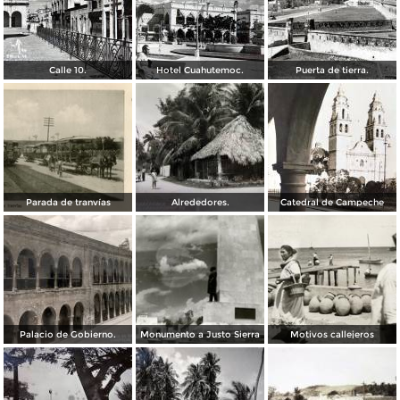
Calle 10.
Hotel Cuahutemoc.
Puerta de tierra.
Parada de tranvías
Alrededores.
Catedral de Campeche
Palacio de Gobierno.
Monumento a Justo Sierra
Motivos callejeros