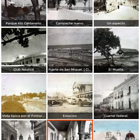
Parque 4to Centenario.
Campeche nuevo.
Un aspecto.
Club Náutico
Fuerte de San Miguel. ( Circulada el 30 de Junio de 1947 ).
El Muelle.
Vista tipica por el Fotógrafo Hugo Brehme.
Estacion.
Cuartel federal.