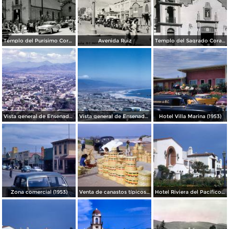
Templo del Purísimo Corazón de María, salida de misa
Avenida Ruiz
Templo del Sagrado Corazon.
Vista general de Ensenada (1963)
Vista general de Ensenada (1960)
Hotel Villa Marina (1953)
Zona comercial (1953)
Venta de canastos típicos mexicanos (1953)
Hotel Riviera del Pacífico (1953)