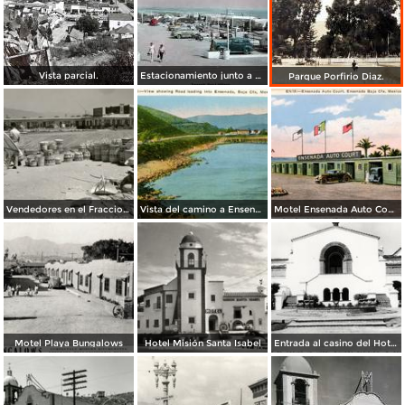
Vista parcial.
Estacionamiento junto a La playa.
Parque Porfirio Diaz.
Vendedores en el Fraccionamiento Chapultepec, con Motel Coronado al fondo
Vista del camino a Ensenada
Motel Ensenada Auto Court
Motel Playa Bungalows
Hotel Misión Santa Isabel
Entrada al casino del Hotel Riviera Pacífico