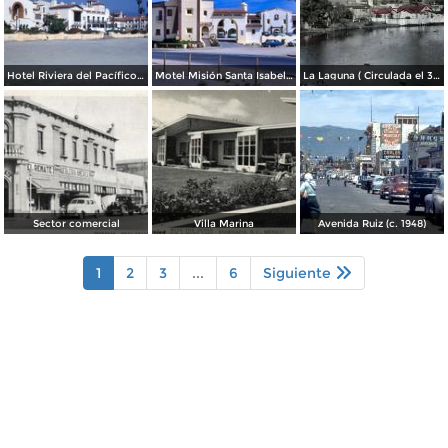
Hotel Riviera del Pacífico (1953)
Motel Misión Santa Isabel (1953)
La Laguna ( Circulada el 30 de Junio de 1941 ).
Sector comercial
Villa Marina
Avenida Ruiz (c. 1948)
1
2
3
...
6
Siguiente