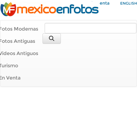
Mi Cuenta
ENGLISH
Fotos Modernas
Fotos Antiguas
Videos Antiguos
Turismo
En Venta