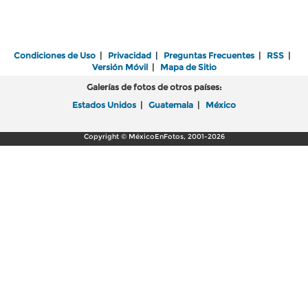
Condiciones de Uso
|
Privacidad
|
Preguntas Frecuentes
|
RSS
|
Versión Móvil
|
Mapa de Sitio
Galerías de fotos de otros países:
Estados Unidos
|
Guatemala
|
México
Copyright © MéxicoEnFotos, 2001-2026