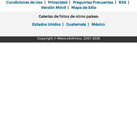
Condiciones de Uso
|
Privacidad
|
Preguntas Frecuentes
|
RSS
|
Versión Móvil
|
Mapa de Sitio
Galerías de fotos de otros países:
Estados Unidos
|
Guatemala
|
México
Copyright © MéxicoEnFotos, 2001-2026