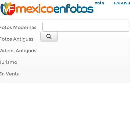
Mi Cuenta
ENGLISH
Fotos Modernas
Fotos Antiguas
Videos Antiguos
Turismo
En Venta