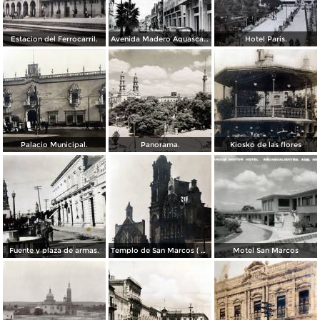
Estacion del Ferrocarril.
Avenida Madero Aguascalientes.
Hotel Paris.
Palacio Municipal.
Panorama.
Kiosko de las flores
Fuente y plaza de armas.
Templo de San Marcos ( Circulada el 8 de Abril de 1949 ).
Motel San Marcos