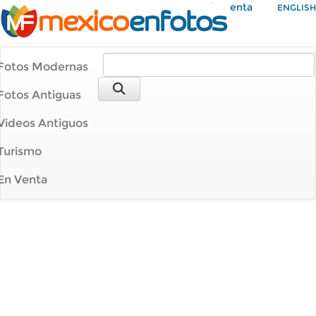
Mi Cuenta
ENGLISH
Fotos Modernas
Fotos Antiguas
Videos Antiguos
Turismo
En Venta