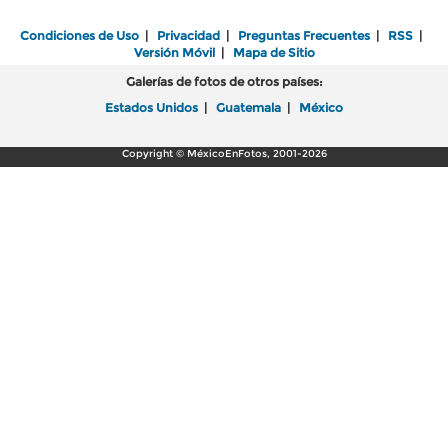
Condiciones de Uso
|
Privacidad
|
Preguntas Frecuentes
|
RSS
|
Versión Móvil
|
Mapa de Sitio
Galerías de fotos de otros países:
Estados Unidos
|
Guatemala
|
México
Copyright © MéxicoEnFotos, 2001-2026