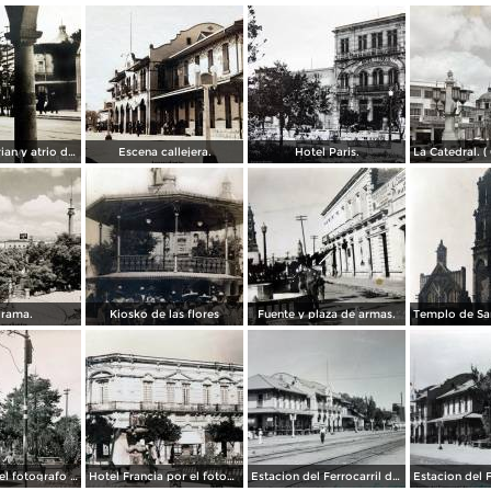
Arcos del Parian y atrio de Santiago.
Escena callejera.
Hotel Paris.
rama.
Kiosko de las flores
Fuente y plaza de armas.
La Plaza por el fotografo Manuel Obregon.
Hotel Francia por el fotografo Manuel Obregon.
Estacion del Ferrocarril de Aguascalientes. ( Circulada el 15 de Abril de 1949 ).