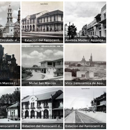
La Catedral. ( Circulada el 11 de Diciembre de 1950 ).
Estacion del Ferrocarril.
Avenida Madero Aguascalientes.
Templo de San Marcos ( Circulada el 8 de Abril de 1949 ).
Motel San Marcos
Vista panorámica de Aguscalientes
Estacion del Ferrocarril de Aguascalientes. ( Circulada el 15 de Abril de 1949 ).
Estacion del Ferrocarril de Aguascalientes. ( Circulada el 15 de Abril de 1949 ).
Estacion del Ferrocarril de Aguascalientes. ( Circulada el 15 de Abril de 1949 ).