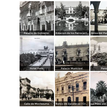
Palacio de Gobierno.
Estacion de los Ferrocarriles Nacionales.
Hotel Paris.
Palacio Municipal.
Pano
Calle de Moctezuma.
Banco de Zacatecas ( Circulada el 6 de Febrero de 1920 ).