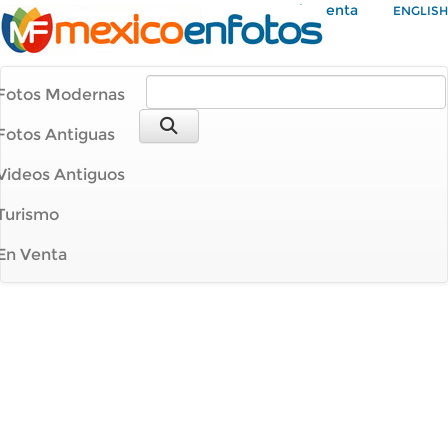
Mi Cuenta
ENGLISH
Fotos Modernas
Fotos Antiguas
Videos Antiguos
Turismo
En Venta