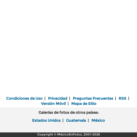
Condiciones de Uso
|
Privacidad
|
Preguntas Frecuentes
|
RSS
|
Versión Móvil
|
Mapa de Sitio
Galerías de fotos de otros países:
Estados Unidos
|
Guatemala
|
México
Copyright © MéxicoEnFotos, 2001-2026