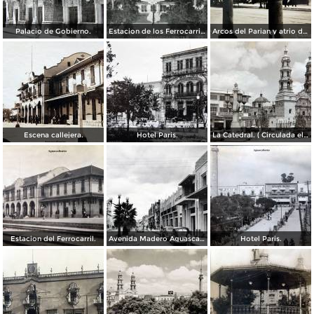
Palacio de Gobierno.
Estacion de los Ferrocarriles Nacionales.
Arcos del Parian y atrio de Santiago.
Escena callejera.
Hotel Paris.
La Catedral. ( Circulada el 11 de Diciembre de 1950 ).
Estacion del Ferrocarril.
Avenida Madero Aguascalientes.
Hotel Paris.