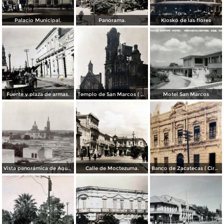
Palacio Municipal.
Panorama.
Kiosko de las flores
Fuente y plaza de armas.
Templo de San Marcos ( Circulada el 8 de Abril de 1949 ).
Motel San Marcos
Vista panorámica de Aguscalientes
Calle de Moctezuma.
Banco de Zacatecas ( Circulada el 6 de Febrero de 1920 ).