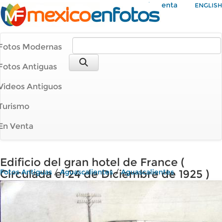
Mi Cuenta
ENGLISH
Fotos Modernas
Fotos Antiguas
Videos Antiguos
Turismo
En Venta
Edificio del gran hotel de France (
Circulada el 24 de Diciembre de 1925 )
Fotos Antiguas
/
Aguascalientes
/
Aguascalientes