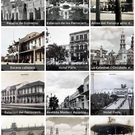
Palacio de Gobierno.
Estacion de los Ferrocarriles Nacionales.
Arcos del Parian y atrio de Santiago.
Escena callejera.
Hotel Paris.
La Catedral. ( Circulada el 11 de Diciembre de 1950 ).
Estacion del Ferrocarril.
Avenida Madero Aguascalientes.
Hotel Paris.