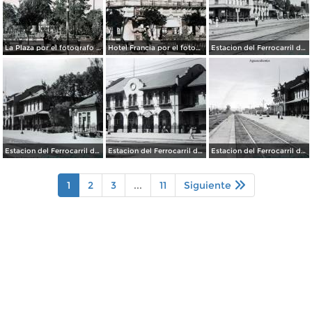
La Plaza por el fotografo Manuel Obregon.
Hotel Francia por el fotografo Manuel Obregon.
Estacion del Ferrocarril de Aguascalientes. ( Circulada el 15 de Abril de 1949 ).
Estacion del Ferrocarril de Aguascalientes. ( Circulada el 15 de Abril de 1949 ).
Estacion del Ferrocarril de Aguascalientes. ( Circulada el 15 de Abril de 1949 ).
Estacion del Ferrocarril de Aguascalientes. ( Circulada el 15 de Abril de 1949 ).
1
2
3
...
11
Siguiente