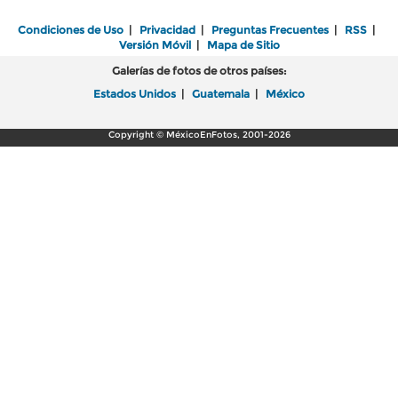
Condiciones de Uso
|
Privacidad
|
Preguntas Frecuentes
|
RSS
|
Versión Móvil
|
Mapa de Sitio
Galerías de fotos de otros países:
Estados Unidos
|
Guatemala
|
México
Copyright © MéxicoEnFotos, 2001-2026