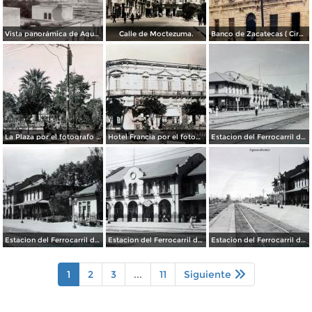
Vista panorámica de Aguscalientes
Calle de Moctezuma.
Banco de Zacatecas ( Circulada el 6 de Febrero de 1920 ).
La Plaza por el fotografo Manuel Obregon.
Hotel Francia por el fotografo Manuel Obregon.
Estacion del Ferrocarril de Aguascalientes. ( Circulada el 15 de Abril de 1949 ).
Estacion del Ferrocarril de Aguascalientes. ( Circulada el 15 de Abril de 1949 ).
Estacion del Ferrocarril de Aguascalientes. ( Circulada el 15 de Abril de 1949 ).
Estacion del Ferrocarril de Aguascalientes. ( Circulada el 15 de Abril de 1949 ).
1
2
3
...
11
Siguiente