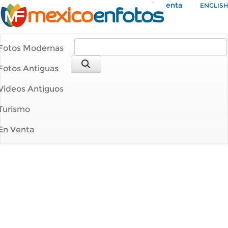
Mi Cuenta
ENGLISH
Fotos Modernas
Fotos Antiguas
Videos Antiguos
Turismo
En Venta