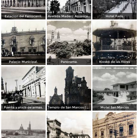
Estacion del Ferrocarril.
Avenida Madero Aguascalientes.
Hotel Paris.
Palacio Municipal.
Panorama.
Kiosko de las flores
Fuente y plaza de armas.
Templo de San Marcos ( Circulada el 8 de Abril de 1949 ).
Motel San Marcos